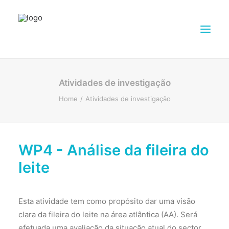
SOBRE
Atividades de investigação
INVESTIGAÇÃO
Home
Atividades de investigação
PARCEIROS
EXPLORAÇÕES
WP4 - Análise da fileira do
MATERIAIS DE DISSEMINAÇÃO
leite
SALA DE IMPRENSA
CONTACTOS
PORTUGUÊS
Esta atividade tem como propósito dar uma visão
clara da fileira do leite na área atlântica (AA). Será
SEARCH
efetuada uma avaliação da situação atual do sector