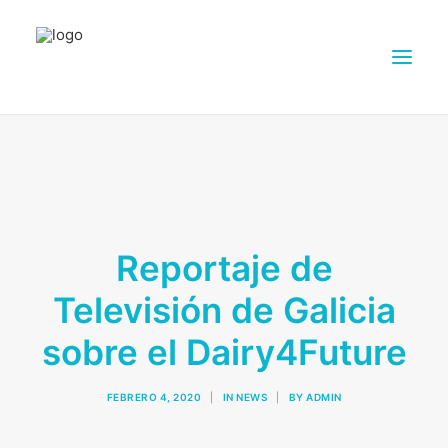
ACERCA DE DAIRY4FUTURE
INVESTIGACIÓN
SOCIOS
Reportaje de
GRANJAS
MATERIAL DE DIVULGACIÓN
Televisión de Galicia
SALA DE PRENSA
sobre el Dairy4Future
CONTACTOS
ESPAÑOL
FEBRERO 4, 2020
|
IN
NEWS
|
BY
ADMIN
SEARCH