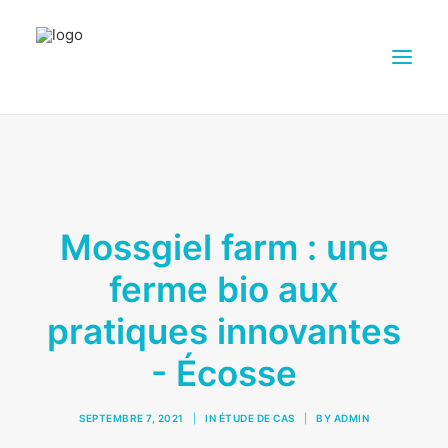
À PROPOS DE DAIRY4FUTURE
RECHERCHE
PARTENAIRES
Mossgiel farm : une
FERMES
ferme bio aux
SUPPORTS DE DIFFUSION
pratiques innovantes
PRESSE
CONTACTS
- Écosse
FRANÇAIS
SEPTEMBRE 7, 2021
|
IN
ÉTUDE DE CAS
|
BY
ADMIN
RECHERCHE